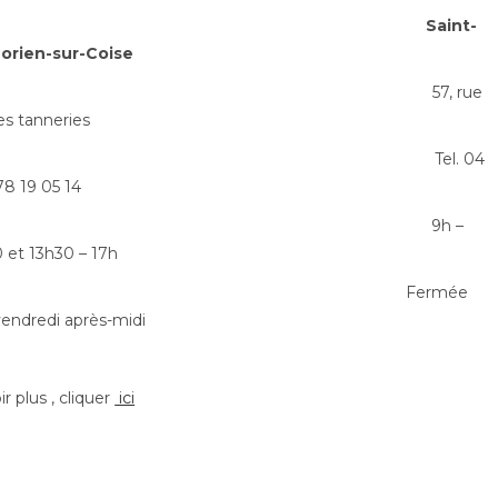
-de-Chamousset
Saint-
rien-sur-
Coise
 4 cantons 57, rue
es tanneries
4 26 50 78
Tel. 04
78 19 05 14
 13h30 – 17h 9h –
 et 13h30 – 17h
dredi après-midi Fermée
vendredi après-midi
r plus , cliquer
ici